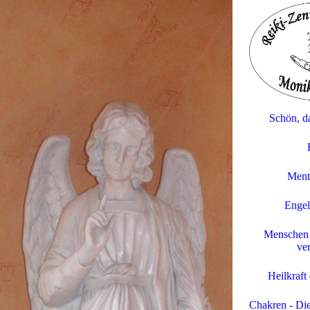
Schön, da
Menta
Engel
Menschen 
ver
Heilkraft
Chakren - Die