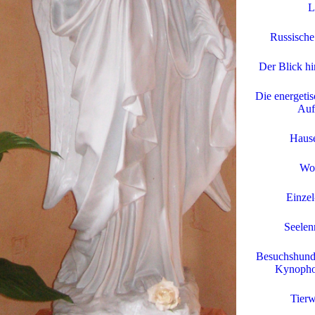
L
Russische
Der Blick hi
Die energetis
Auf
Hause
Wo
Einzel
Seelen
Besuchshund
Kynopho
Tierw