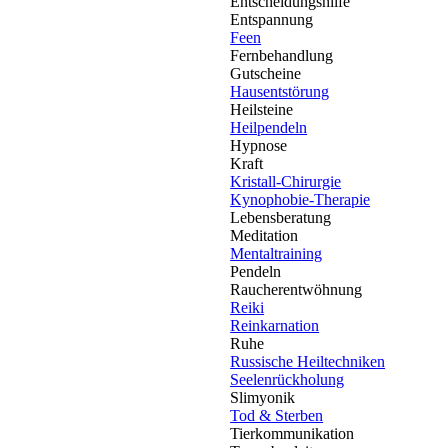
Entscheidungshilfe
Entspannung
Feen
Fernbehandlung
Gutscheine
Hausentstörung
Heilsteine
Heilpendeln
Hypnose
Kraft
Kristall-Chirurgie
Kynophobie-Therapie
Lebensberatung
Meditation
Mentaltraining
Pendeln
Raucherentwöhnung
Reiki
Reinkarnation
Ruhe
Russische Heiltechniken
Seelenrückholung
Slimyonik
Tod & Sterben
Tierkommunikation