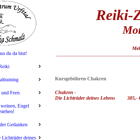
Reiki
-
Mon
Meh
ss du da bist!
_________________________________
Reiki
Kursgebühren Chakren
ltraining
Chakren -
 und Feen
Die Lichträder deines Lebens
385,- 
weinen, Engel
stehen!
 der Gedanken
 Lichträder deines