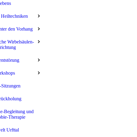
ebens
 Heiltechniken
nter den Vorhang
che Wirbelsäulen-
richtung
ntstörung
rkshops
-Sitzungen
rückholung
e-Begleitung und
bie-Therapie
elt Urfttal