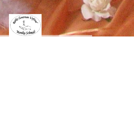
Reiki
-Z
entrum
Urfttal
Monika Schmalz
Mehr Wert in deinem Leben!
____________________________________________________