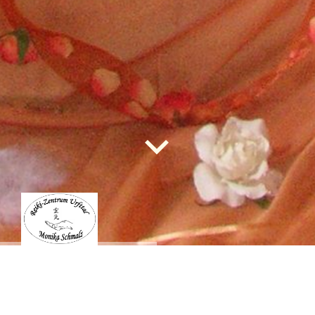
Reiki
-Z
entrum