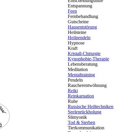
Entscheidungshilfe
Entspannung
Feen
Fernbehandlung
Gutscheine
Hausentstörung
Heilsteine
Heilpendeln
Hypnose
Kraft
Kristall-Chirurgie
Kynophobie-Therapie
Lebensberatung
Meditation
Mentaltraining
Pendeln
Raucherentwöhnung
Reiki
Reinkarnation
Ruhe
Russische Heiltechniken
Seelenrückholung
Slimyonik
Tod & Sterben
Tierkommunikation