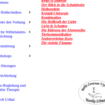
Reiki-II-Intensiv
ebens
Der Blick in die Schatztruhe
Heilpendeln
 Heiltechniken
Kristall-Chirurgie
Kombination
Die Heilkraft der Liebe
nter den Vorhang
Licht & Schatten
Die Klärung der Ahnenreihe
che Wirbelsäulen-
Tierkommunikation
richtung
Seelenverträge lösen
Die violette Flamme
ntstörung
rkshops
-Sitzungen
rückholung
e-Begleitung und
bie-Therapie
elt Urfttal