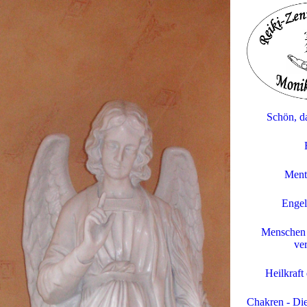
Schön, da
Menta
Engel
Menschen 
ver
Heilkraft
Chakren - Die