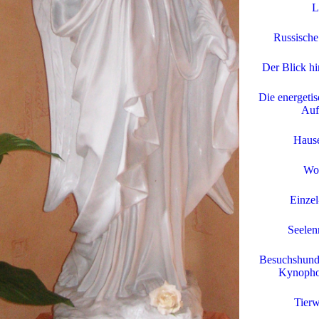
L
Russische
Der Blick hi
Die energetis
Auf
Hause
Wo
Einzel
Seelen
Besuchshund
Kynopho
Tierw