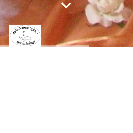
Reiki
-Z
entrum
Urfttal
Monika Schmalz
Mehr Wert in deinem Leben!
____________________________________________________