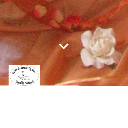
Reiki
-Z
entrum
Urfttal